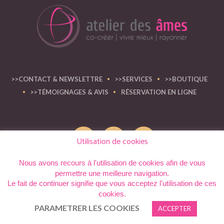
>>CONTACT & NEWSLETTRE
>>SERVICES
>>BOUTIQUE
>>TÉMOIGNAGES & AVIS
RÉSERVATION EN LIGNE
Utilisation de cookies
Nous avons recours à l'utilisation de cookies afin de vous
permettre une meilleure navigation.
atelier des âmes © 2012 - 2023 | Tous les droits réservés
Le fait de continuer signifie que vous acceptez l'utilisation de ces
cookies.
PARAMETRER LES COOKIES
ACCEPTER