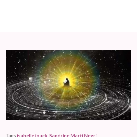
Vivre l’Ascension
Atelier des âmes
»
Evènements partenaires
»
Vivre
l’Ascension
isabelle jouck
Sandrine Marti Negri
Tags
,