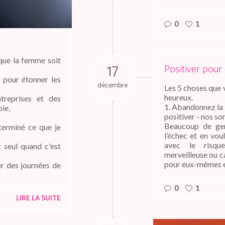
0
1
que la femme soit
17
Positiver pour
 pour étonner les
décembre
Les 5 choses que
heureux.
treprises et des
1. Abandonnez la 
oie,
positiver - nos so
Beaucoup de gen
 terminé ce que je
l’échec et en vou
avec le risqu
t seul quand c'est
merveilleuse ou c
pour eux-mêmes et
r des journées de
0
1
LIRE LA SUITE