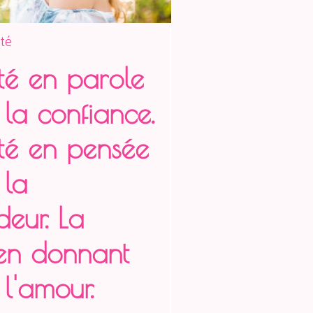
té
té en parole
la confiance.
té en pensée
la
eur. La
en donnant
l'amour.