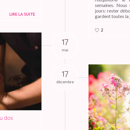
semaines. Nous s
jours: rester débo
LIRE LA SUITE
gardent toutes la 
2
17
mai
17
décembre
du dos