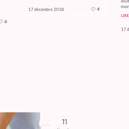
inv
mond
4
17 décembre 2018
LIRE
6
17 
11