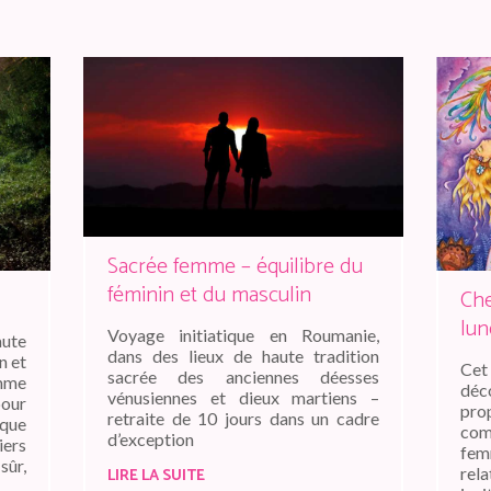
Sacrée femme – équilibre du
féminin et du masculin
Che
lun
Voyage initiatique en Roumanie,
aute
dans des lieux de haute tradition
n et
Cet
sacrée des anciennes déesses
mme
dé
vénusiennes et dieux martiens –
pour
pro
retraite de 10 jours dans un cadre
ique
com
d’exception
iers
fem
sûr,
rela
LIRE LA SUITE