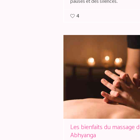
pauses et des silences.
4
Les bienfaits du massage 
Abhyanga