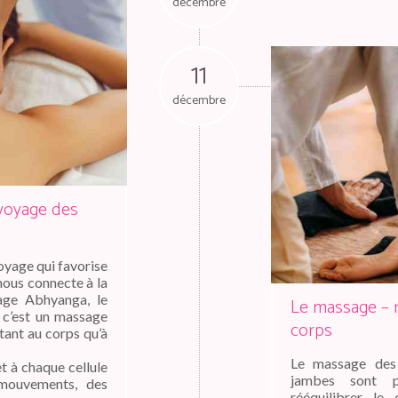
décembre
11
décembre
voyage des
yage qui favorise
t nous connecte à la
age Abhyanga, le
Le massage – re
 c’est un massage
corps
tant au corps qu’à
Le massage des 
 à chaque cellule
jambes sont pa
 mouvements, des
rééquilibrer le