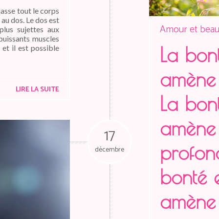
sse tout le corps
au dos. Le dos est
Amour et beau
plus sujettes aux
puissants muscles
 et il est possible
La bon
amène 
LIRE LA SUITE
La bon
amène 
17
profond
décembre
bonté 
amène 