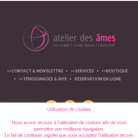
>>CONTACT & NEWSLETTRE
>>SERVICES
>>BOUTIQUE
>>TÉMOIGNAGES & AVIS
RÉSERVATION EN LIGNE
Utilisation de cookies
Nous avons recours à l'utilisation de cookies afin de vous
permettre une meilleure navigation.
atelier des âmes © 2012 - 2023 | Tous les droits réservés
Le fait de continuer signifie que vous acceptez l'utilisation de ces