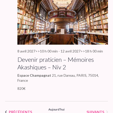
8 avril 2027>>10 h 00 min
-
12 avril 2027>>18 h 00 min
Devenir praticien – Mémoires
Akashiques – Niv 2
Espace Champagnat
21, rue Dareau, PARIS, 75014,
France
820€
Aujourd’hui
ÉVÈNEMENTS
ÉVÈNEMENTS
PRÉCÉDENTS
SUIVANTS