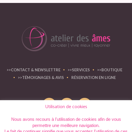
>>CONTACT & NEWSLETTRE
>>SERVICES
>>BOUTIQUE
>>TÉMOIGNAGES & AVIS
RÉSERVATION EN LIGNE
Utilisation de cookies
Nous avons recours à l'utilisation de cookies afin de vous
permettre une meilleure navigation.
atelier des âmes © 2012 - 2023 | Tous les droits réservés
Le fait de continuer signifie que vous acceptez l'utilisation de ces