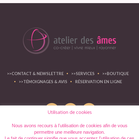
>>CONTACT & NEWSLETTRE
>>SERVICES
>>BOUTIQUE
>>TÉMOIGNAGES & AVIS
RÉSERVATION EN LIGNE
Utilisation de cookies
Nous avons recours à l'utilisation de cookies afin de vous
permettre une meilleure navigation.
atelier des âmes © 2012 - 2023 | Tous les droits réservés
Le fait de continuer signifie que vous acceptez l'utilisation de ces