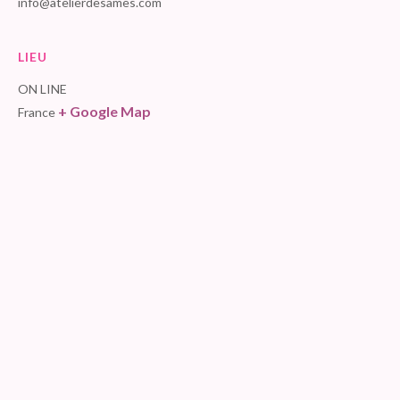
info@atelierdesames.com
LIEU
ON LINE
+ Google Map
France