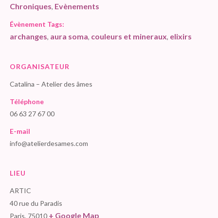
Chroniques
Evènements
,
Évènement Tags:
archanges
aura soma
couleurs et mineraux
elixirs
,
,
,
ORGANISATEUR
Catalina – Atelier des âmes
Téléphone
06 63 27 67 00
E-mail
info@atelierdesames.com
LIEU
ARTIC
40 rue du Paradis
+ Google Map
Paris
,
75010